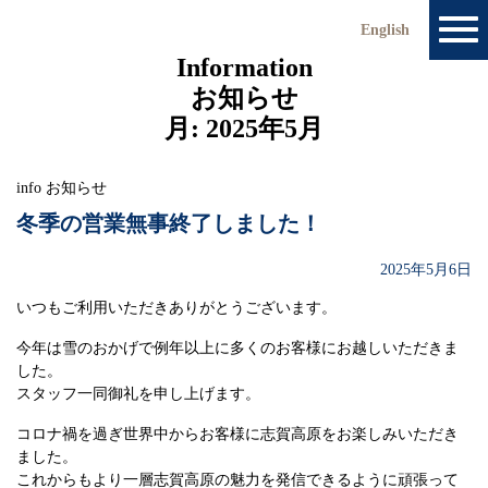
コ
English
ン
Information
テ
ン
お知らせ
ツ
月:
2025年5月
へ
ス
info
お知らせ
キ
冬季の営業無事終了しました！
ッ
プ
2025年5月6日
いつもご利用いただきありがとうございます。
今年は雪のおかげで例年以上に多くのお客様にお越しいただきま
した。
スタッフ一同御礼を申し上げます。
コロナ禍を過ぎ世界中からお客様に志賀高原をお楽しみいただき
ました。
これからもより一層志賀高原の魅力を発信できるように頑張って