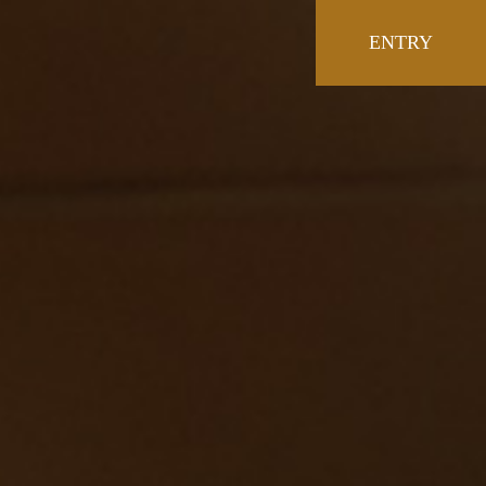
コ
ン
ENTRY
テ
ン
ツ
へ
ス
キ
ッ
プ