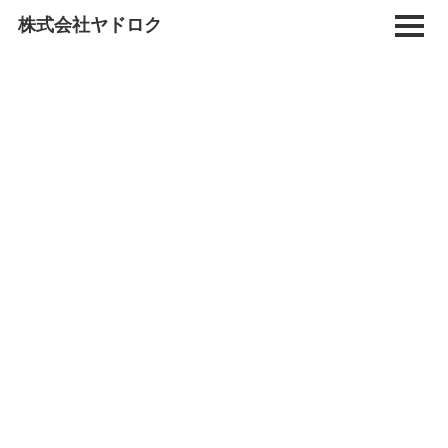
コ
株式会社ヤドロク
ン
テ
ン
ツ
へ
ス
キ
ッ
プ