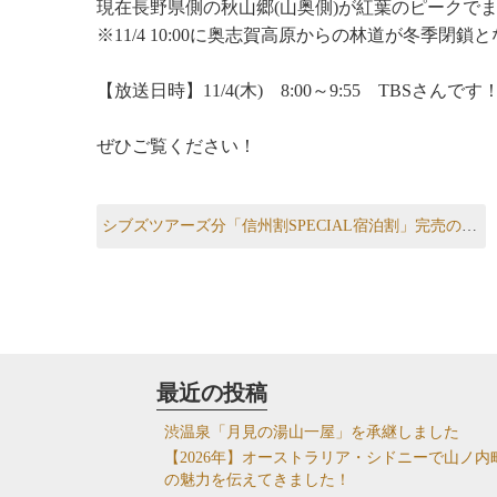
現在長野県側の秋山郷(山奥側)が紅葉のピークで
※11/4 10:00に奥志賀高原からの林道が冬季閉
【放送日時】11/4(木) 8:00～9:55 TBSさんです
ぜひご覧ください！
投
Previous post:
シブズツアーズ分「信州割SPECIAL宿泊割」完売のお知らせ
稿
ナ
ビ
ゲ
ー
最近の投稿
シ
渋温泉「月見の湯山一屋」を承継しました
ョ
【2026年】オーストラリア・シドニーで山ノ内
の魅力を伝えてきました！