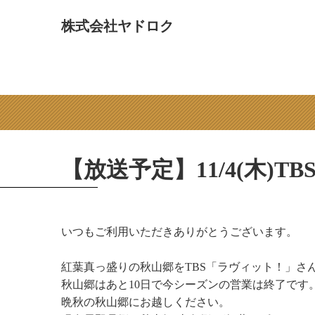
コ
ン
株式会社ヤドロク
テ
ン
ツ
へ
ス
キ
ッ
プ
【放送予定】11/4(木)
いつもご利用いただきありがとうございます。
紅葉真っ盛りの秋山郷をTBS「ラヴィット！」さ
秋山郷はあと10日で今シーズンの営業は終了です
晩秋の秋山郷にお越しください。