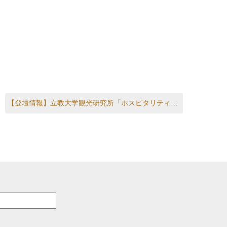
Next post:
【登壇情報】立教大学観光研究所「ホスピタリティ・マネジメント講座」