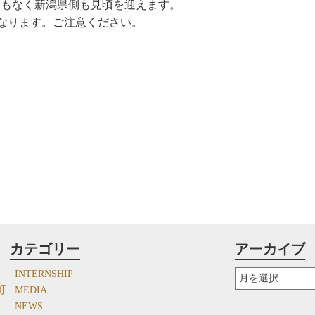
まもなく新潟県側も見頃を迎えます。
鎖となります。ご注意ください。
！
ア
カテゴリー
アーカイブ
ー
カ
INTERNSHIP
イ
町
MEDIA
ブ
NEWS