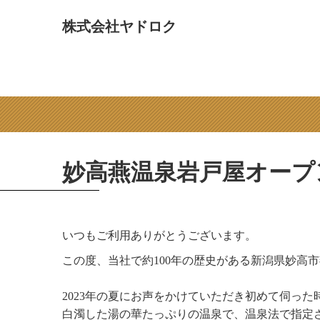
コ
ン
株式会社ヤドロク
テ
ン
ツ
へ
ス
キ
ッ
プ
妙高燕温泉岩戸屋オープ
いつもご利用ありがとうございます。
この度、当社で約100年の歴史がある新潟県妙高
2023年の夏にお声をかけていただき初めて伺っ
白濁した湯の華たっぷりの温泉で、温泉法で指定